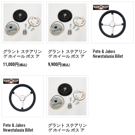
グラント ステアリン
グラント ステアリン
Pete & Jakes
グ ホイール ボス ア
グ ホイール ボス ア
Newstalagia Billet
ダプター キット 78-
ダプター キット
Steering Wheels
11,000円
9,900円
(税込)
(税込)
91 Ford Pick-up 専用
GB4000番代
4spoke 「お問い合わ
せください」
Pete & Jakes
グラント ステアリン
Newstalagia Billet
グ ホイール ボス ア