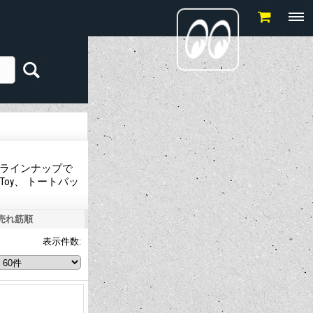
充実のラインナップで
oy、 トートバッ
売れ筋順
表示件数
: