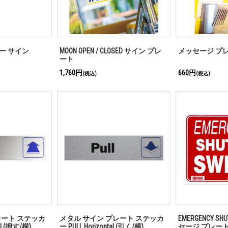
e カー サイン
MOON OPEN / CLOSED サイン プレ
メッセージ プレート
ート
1,760円
660円
(税込)
(税込)
レート ステッカ
メタル サイン プレート ステッカ
EMERGENCY SHU
al (押す/横)
ー PULL Horizontal (引く/横)
セージ プレート