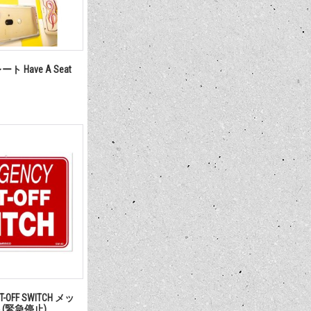
 Have A Seat
T-OFF SWITCH メッ
(緊急停止)