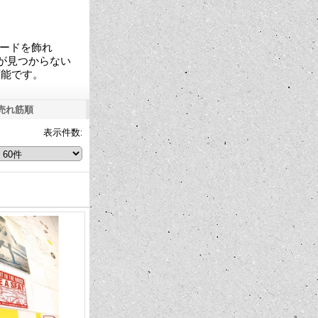
ンボードを飾れ
ドが見つからない
可能です。
売れ筋順
表示件数
: