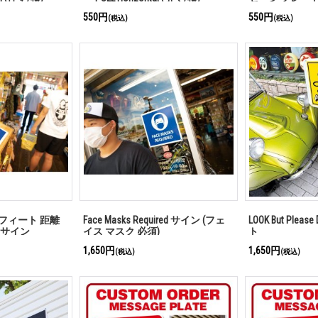
550円
550円
(税込)
(税込)
t (6 フィート 距離
Face Masks Required サイン (フェ
LOOK But Pleas
)サイン
イス マスク 必須)
ト
1,650円
1,650円
(税込)
(税込)