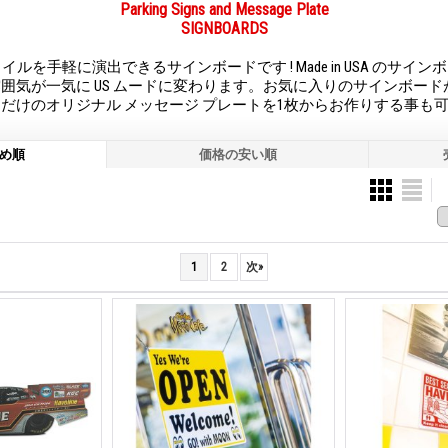
Parking Signs and Message Plate
SIGNBOARDS
スタイルを手軽に演出できるサインボードです ! Made in USA のサイ
囲気が一気に US ムードに変わります。お気に入りのサインボー
だけのオリジナル メッセージ プレートを1枚からお作りする事も
め順
価格の安い順
1
2
次
»