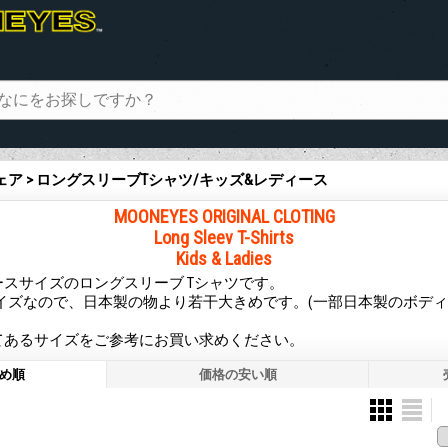
ェア > ロングスリーブTシャツ/キッズ&レディース
MOONEYES ORIGINAL CLOTING
Long Sleev T-Shirts
Kids & Ladies
スサイズのロングスリーブ Tシャツです。
サイズなので、日本製の物より若干大きめです。(一部日本製のボデ
てあるサイズをご参考にお買い求めください。
め順
価格の安い順