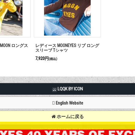
h MOON ロングス
レディース MOONEYES リブ ロング
スリーブ Tシャツ
7,920円
(税込)
LQQK BY ICON
English Website
ホームに戻る
Copyright (C) MOON OF JAPAN, INC. All Rights Reserved.