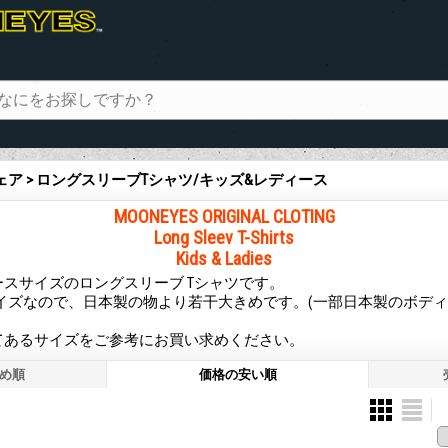
ェア > ロングスリーブTシャツ/キッズ&レディース
MOONEYES ORIGINAL CLOTING
Long Sleev T-Shirts
Kids & Ladies
スサイズのロングスリーブ Tシャツです。
サイズなので、日本製の物より若干大きめです。(一部日本製のボデ
てあるサイズをご参考にお買い求めください。
め順
価格の安い順