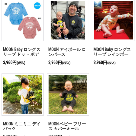
MOON Baby ロングス
MOON アイボール ロ
MOON Baby ロングス
リーブ ドット ボデ
ンパース
リーブ レインボー
ィスーツ
ボディスーツ
3,960円
3,960円
3,960円
(税込)
(税込)
(税込)
MOON ミニミニ デイ
MOON ベビー フリー
パック
ス カバーオール