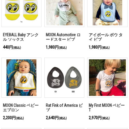
EYEBALL Baby アンク
MOON Automotive ロ
アイボール ボウ タ
ル ソックス
ードスター ビブ
イ ビブ
440円
1,980円
1,980円
(税込)
(税込)
(税込)
MOON Classic ベビー
Rat Fink of America ビ
My First MOON ベビー
エプロン
ブ
T
2,200円
2,640円
2,970円
(税込)
(税込)
(税込)