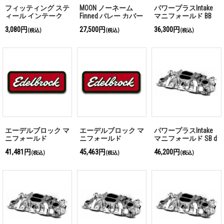
フィッティング ステ
MOON ノーネーム
パワープラスIntake
ィール インテーク
Finned バレー カバー
マニフォールド BB
マニフォールド用
各種
Chevy 180゜サティン
3,080円
27,500円
36,300円
(税込)
(税込)
(税込)
エーデルブロック マ
エーデルブロック マ
パワープラスIntake
ニフォールド
ニフォールド
マニフォールド SB d
Performer Vortech
Performer (Non EGR)
180゜サティン
41,481円
45,463円
46,200円
(税込)
(税込)
(税込)
(Non EGR)