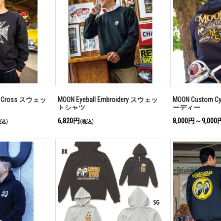
on Cross スウェッ
MOON Eyeball Embroidery スウェッ
MOON Custom 
トシャツ
ーディー
6,820円
8,000円～9,000
税込)
(税込)