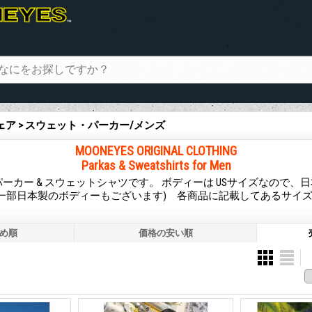
ェア > スウェット・パーカー/メンズ
MOONEYES ORIGINAL CLOTHING
Parkas & Sweatshirts for Men
ーカー & スウェットシャツです。 ボディーは USサイズなので、
(一部日本製のボディーもございます) 各商品に記載してあるサイ
。
め順
価格の安い順