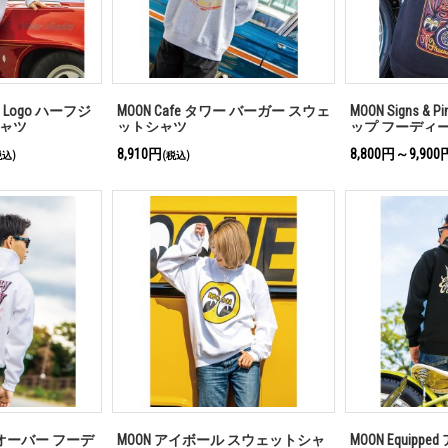
ipt Logo ハーフジ
MOON Cafe タワー バーガー スウェ
MOON Signs & Pin
シャツ
ットシャツ
ップ フーディ
8,910円
8,800円～9,900
税込)
(税込)
y プルオーバー フーデ
MOON アイボール スウェットシャ
MOON Equipp