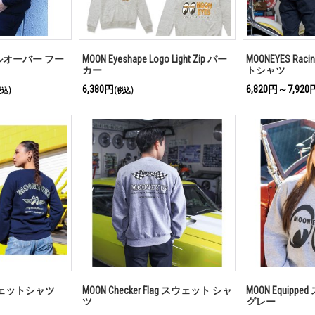
d プルオーバー フー
MOON Eyeshape Logo Light Zip パー
MOONEYES Raci
カー
トシャツ
6,380円
6,820円～7,920
税込)
(税込)
 スウェットシャツ
MOON Checker Flag スウェット シャ
MOON Equip
ツ
グレー