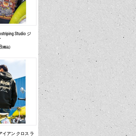
striping Studio ジ
ー
円
(税込)
ed アイアン クロス ラ