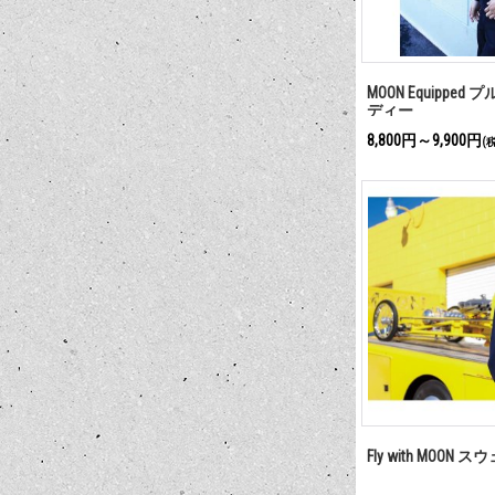
MOON Equippe
ディー
8,800円～9,900円
(
Fly with MOON