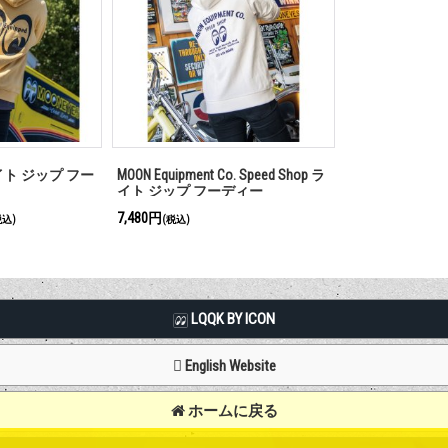
 ライト ジップ フー
MOON Equipment Co. Speed Shop ラ
イト ジップ フーディー
7,480円
税込)
(税込)
LQQK BY ICON
English Website
ホームに戻る