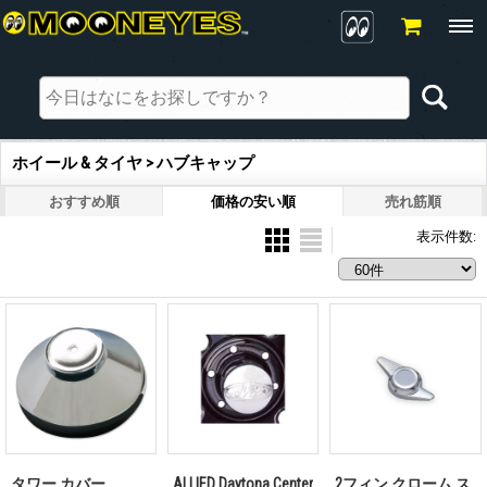
ホイール & タイヤ > ハブキャップ
おすすめ順
価格の安い順
売れ筋順
表示件数
:
タワー カバー
ALLIED Daytona Center
2フィン クローム ス