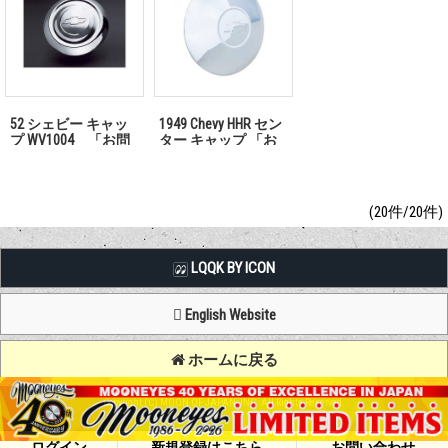
52 シェビー キャッ
1949 Chevy HHR セン
プ WV1004 「お問
ター キャップ 「お
い合わせください」
問い合わせくださ
い」
(20件/20件)
LQQK BY ICON
English Website
ホームに戻る
Copyright (C) MOON OF JAPAN, INC. All Rights Reserved.
ログイン
新規登録はこちら
お問い合わせ