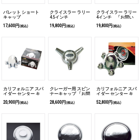
バレット ショート
クライスラー ラリー
クライスラー ラリー
キャップ
4.5インチ
4インチ 「お問い
合わせください」
17,600円
19,800円
19,800円
(税込)
(税込)
(税込)
カリフォルニア スパ
クレーガー用 スピン
カリフォルニア スパ
イダー センター キ
ナーキャップ 「お問
イダー センター キ
ャップ 6穴 139.7mm
い合わせください」
ャップ
20,900円
28,600円
52,800円
(税込)
(税込)
(税込)
PCD用