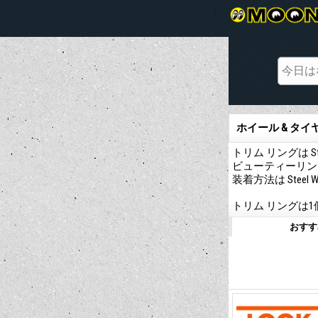
ホイール & タイ
トリム リングは 
ビューティーリン
装着方法は Steel 
トリム リングは
おすす