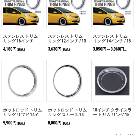
ステンレス トリム
ステンレス トリム
ステンレス トリム
リング 16インチ
リング 12インチ / 13
リング 14インチ / 15
インチ
インチ
4,180円
3,630円
3,850円～3,960円
(税込)
(税込)
(税込)
ホットロッド トリム
ホットロッド トリム
10インチ クライスラ
リング リブド 14イ
リング スムース 14
ー トリム リング 15
ンチ / 15インチ / 16
インチ / 15インチ /
インチ 「お問い合わ
9,900円
8,800円
(税込)
(税込)
インチ
16インチ
せください」