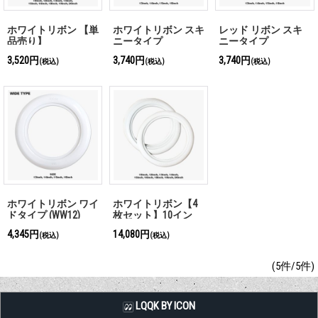
ホワイトリボン 【単
ホワイトリボン スキ
レッド リボン スキ
品売り】
ニータイプ
ニータイプ
(WW13BW)
(WW16BR)
3,520円
3,740円
3,740円
(税込)
(税込)
(税込)
ホワイトリボン ワイ
ホワイトリボン【4
ドタイプ (WW12)
枚セット】10イン
チ、12インチから20
4,345円
14,080円
(税込)
(税込)
インチまでお選びい
ただけます。
(5件/5件)
LQQK BY ICON