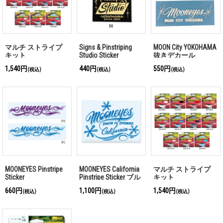
マルチ ストライプ
Signs & Pinstriping
MOON City YOKOHAMA
キット
Studio Sticker
抜きデカール
1,540円
440円
550円
(税込)
(税込)
(税込)
MOONEYES Pinstripe
MOONEYES California
マルチ ストライプ
Sticker
Pinstripe Sticker ブル
キット
ー
660円
1,100円
1,540円
(税込)
(税込)
(税込)