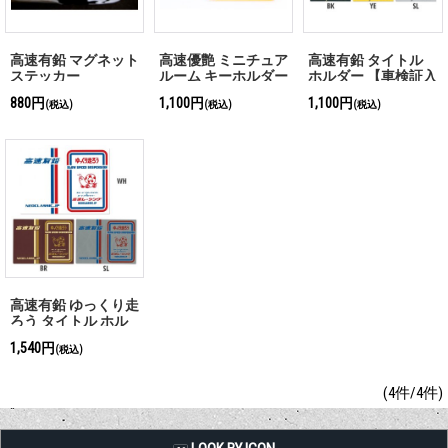
高速有鉛 マグネット
高速優艶 ミニチュア
高速有鉛 タイトル
ステッカー
ルーム キーホルダー
ホルダー 【車検証入
れ】
880円
1,100円
1,100円
(税込)
(税込)
(税込)
高速有鉛 ゆっくり走
ろう タイトル ホル
ダー デラックス【車
1,540円
(税込)
検証入れ】
(4件/4件)