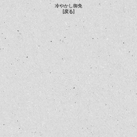
冷やかし御免
[戻る]