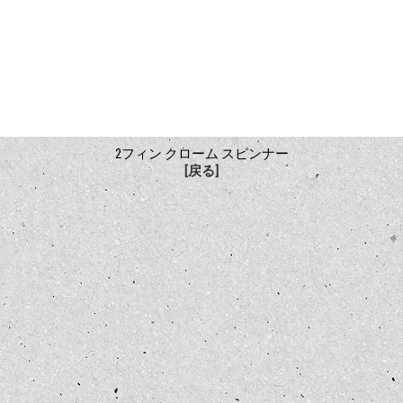
2フィン クローム スピンナー
[戻る]