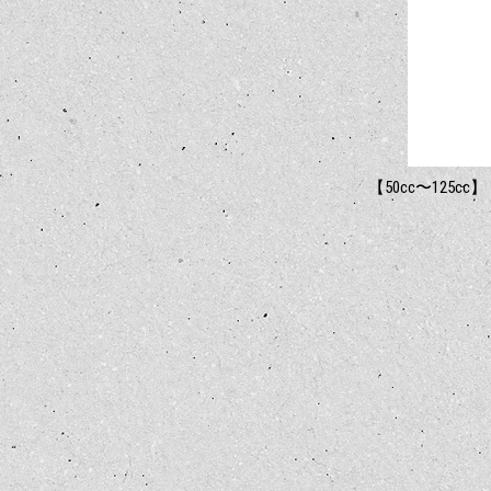
【50cc〜125