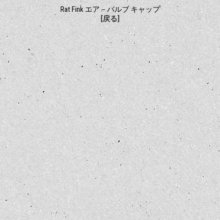
Rat Fink エア－バルブ キャップ
[戻る]