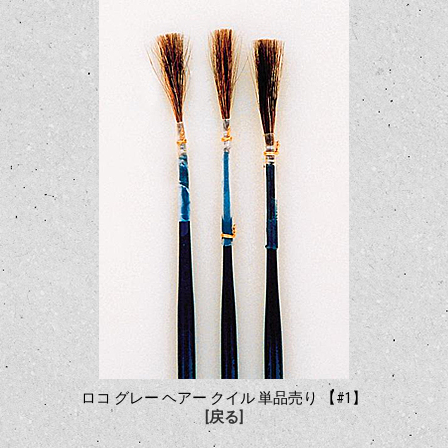
ロコ グレー ヘアー クイル 単品売り 【#1】
[戻る]