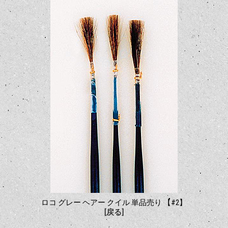
ロコ グレー ヘアー クイル 単品売り 【#2】
[戻る]