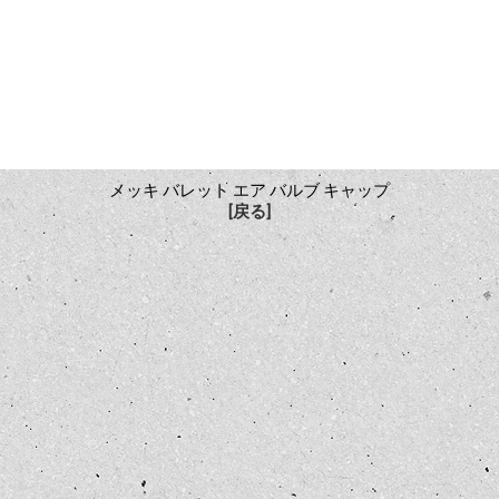
メッキ バレット エア バルブ キャップ
[戻る]