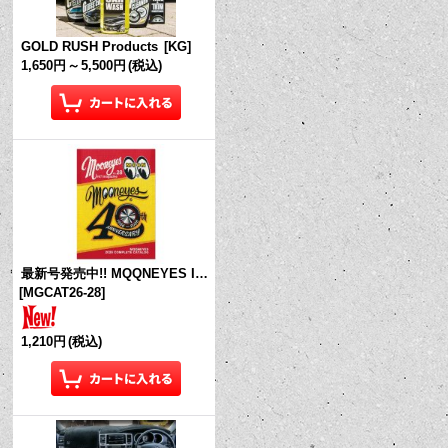
GOLD RUSH Products
[
KG
]
1,650円
～
5,500円
(税込)
最新号発売中!! MQQNEYES International Magazine No.28 2026
[
MGCAT26-28
]
1,210円
(税込)