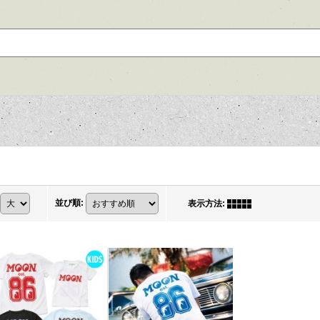
並び順
:
表示方法
: