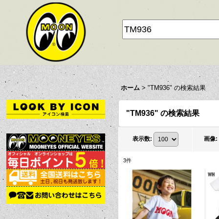
ホーム
>
"TM936"
の
検索結果
"TM936"
の
検索結果
表示数
:
画像
:
3
件