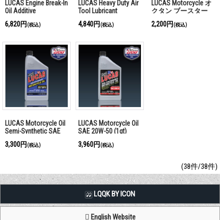
LUCAS Engine Break-In
LUCAS Heavy Duty Air
LUCAS Motorcycle オ
Oil Additive
Tool Lubricant
クタン ブースター
6,820円
4,840円
2,200円
(税込)
(税込)
(税込)
LUCAS Motorcycle Oil
LUCAS Motorcycle Oil
Semi-Synthetic SAE
SAE 20W-50 (1qt)
10W-40 (1qt)
3,300円
3,960円
(税込)
(税込)
(38件/38件)
LQQK BY ICON
English Website