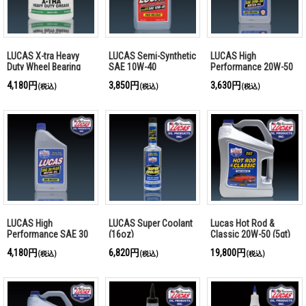
LUCAS X-tra Heavy
LUCAS Semi-Synthetic
LUCAS High
Duty Wheel Bearing
SAE 10W-40
Performance 20W-50
Grease
Plus (1qt)
4,180円
3,850円
3,630円
(税込)
(税込)
(税込)
LUCAS High
LUCAS Super Coolant
Lucas Hot Rod &
Performance SAE 30
(16oz)
Classic 20W-50 (5qt)
Plus(1qt)
4,180円
6,820円
19,800円
(税込)
(税込)
(税込)