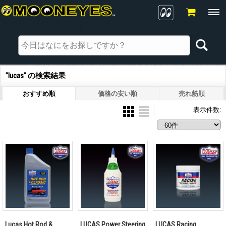
"lucas"
の
検索結果
おすすめ順
価格の安い順
売れ筋順
表示件数
:
Lucas Hot Rod &
LUCAS Power Steering
LUCAS Racing