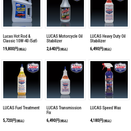
Lucas Hot Rod &
LUCAS Motorcycle Oil
LUCAS Heavy Duty Oil
Classic 10W-40 (5qt)
Stabilizer
Stabilizer
19,800円
2,640円
6,490円
(税込)
(税込)
(税込)
LUCAS Fuel Treatment
LUCAS Transmission
LUCAS Speed Wax
Fix
5,720円
6,490円
4,180円
(税込)
(税込)
(税込)