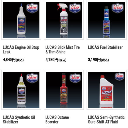
LUCAS Engine Oil Stop
LUCAS Slick Mist Tire
LUCAS Fuel Stabilizer
Leak
& Trim Shine
4,840円
4,180円
3,190円
(税込)
(税込)
(税込)
LUCAS Synthetic Oil
LUCAS Octane
LUCAS Semi-Synthetic
Stabilizer
Booster
Sure-Shift AT Fluid