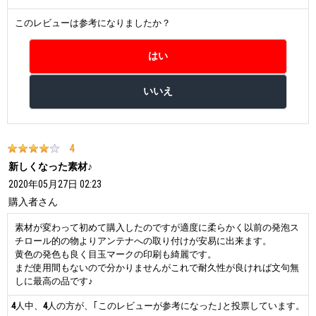
このレビューは参考になりましたか？
4
新しくなった素材♪
2020年05月27日 02:23
購入者
さん
素材が変わって初めて購入したのですが適度に柔らかく以前の発泡ス
チロール的の物よりアンテナへの取り付けが安易に出来ます。
黄色の発色も良く目玉マークの印刷も綺麗です。
まだ使用間もないので分かりませんがこれで耐久性が良ければ文句無
しに最高の品です♪
4
人中、
4
人の方が、｢このレビューが参考になった｣と投票しています。