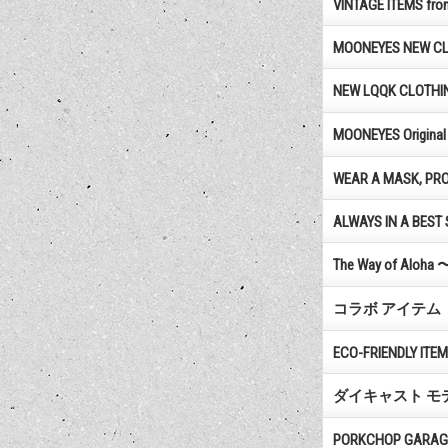
VINTAGE ITEMS fr
MOONEYES NEW CL
NEW LQQK CLOTHI
MOONEYES Ori
WEAR A MASK, PR
ALWAYS IN A BEST 
The Way of Aloh
コラボ アイテム
ECO-FRIENDLY ITE
ダイキャスト モ
PORKCHOP GARAG