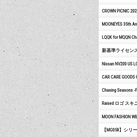
CROWN PICNIC 2021
MOONEYES 35th Anni
LQQK for MQQN Ch
新基準ライセンス
Nissan NV200 US L
CAR CARE GOODS 
Chasing Seasons -
Raised ロゴ 
MOON FASHION WIL
【MG058】シリ