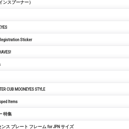
r（レインスプーナー）
EYES
Registration Sticker
HAVES!
s
TER CUB MOONEYES STYLE
pped Items
ー 特集
イセンス プレート フレーム for JPN サイズ