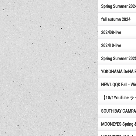
Spring Summer 202
fall autumn 2024
202408-live
202410-live
Spring Summer 202
YOKOHAMA DeNA BA
NEW LQQK Fall - Win
【10/1YouTube ライブ
SOUTH BAY CAMPA
MOONEYES Spring &