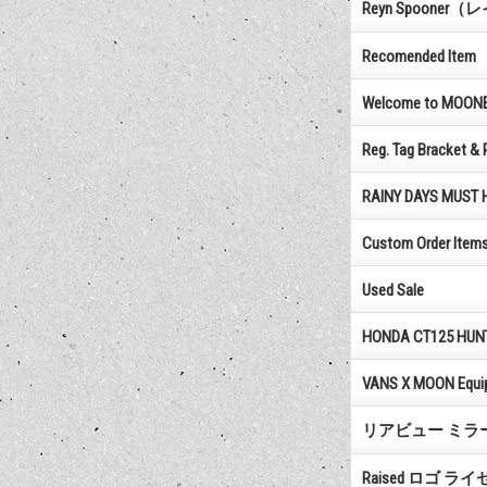
Reyn Spoone
Recomended Item
Welcome to MOON
Reg. Tag Bracket & 
RAINY DAYS MUST 
Custom Order Item
Used Sale
HONDA CT125 HUN
VANS X MOON Equi
リアビュー ミラ
Raised ロゴ ラ