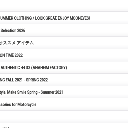
SUMMER CLOTHING / LQQK GREAT, ENJOY MOONEYES!
l Selection 2026
AFF オススメ アイテム
ON TIME 2022
AUTHENTIC 44 DX (ANAHEIM FACTORY)
G FALL 2021 - SPRING 2022
le, Make Smile Spring - Summer 2021
ories for Motorcycle