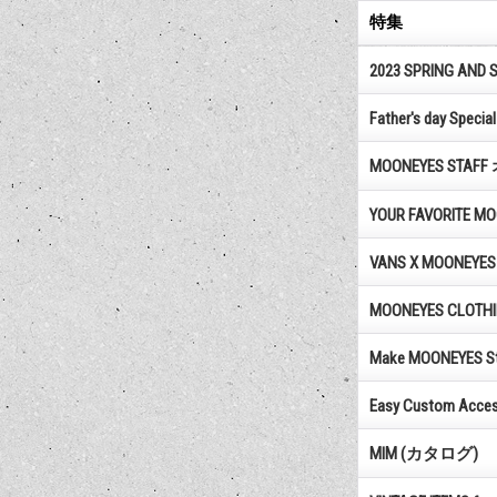
特集
2023 SPRING AND 
Father's day Specia
MOONEYES ST
YOUR FAVORITE MO
VANS X MOONEYES 
MOONEYES CLOTHIN
Make MOONEYES Sty
Easy Custom Access
MIM (カタログ)