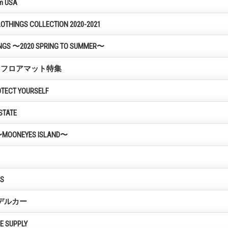
om USA
OTHINGS COLLECTION 2020-2021
NGS 〜2020 SPRING TO SUMMER〜
ginal フロアマット特集
OTECT YOURSELF
STATE
a 〜MOONEYES ISLAND〜
MS
デルカー
E SUPPLY