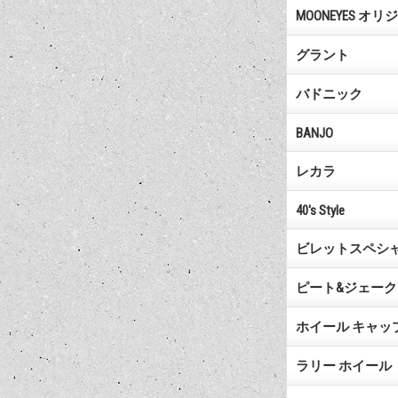
MOONEYES オ
グラント
バドニック
BANJO
レカラ
40's Style
ビレットスペシ
ピート&ジェーク
ホイール キャッ
ラリー ホイール