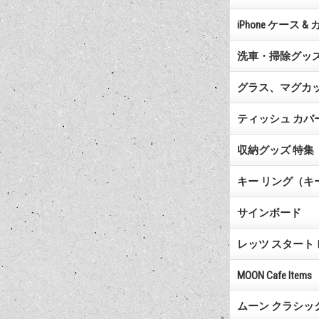
iPhone ケース &
洗車・掃除グッズ
グラス、マグカッ
ティッシュ カバ
収納グッズ 特集
キー リング（キ
サインボード
レッツ スタート
MOON Cafe Items
ムーン クラシッ