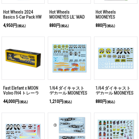
Hot Wheels 2024
Hot Wheels
Hot Wheels
Basics 5-Car Pack HW
MOONEYES LIL' MAD
MOONEYES
Drag Strip
Wagons
SUPERCHARGED
4,950円
880円
880円
(税込)
(税込)
(税込)
Fast Elefant x MOON
1/64 ダイキャスト
1/64 ダイキャスト
Volvo FH4 トレーラ
デカール MOONEYES
デカール MOONEYES
アソート(水貼り)
2 アソート(水貼り)
44,000円
1,210円
880円
(税込)
(税込)
(税込)