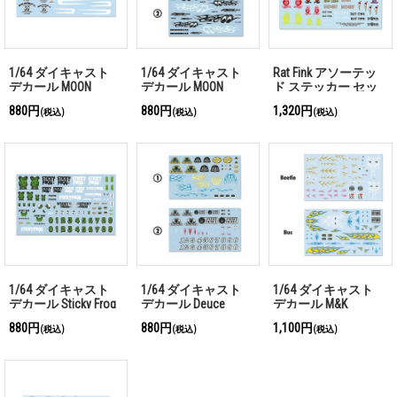
1/64 ダイキャスト
1/64 ダイキャスト
Rat Fink アソーテッ
デカール MOON
デカール MOON
ド ステッカー セッ
Equipped アソート(水
SPEED アソート(水貼
ト (水貼り)
880円
880円
1,320円
(税込)
(税込)
(税込)
貼り)
り)
1/64 ダイキャスト
1/64 ダイキャスト
1/64 ダイキャスト
デカール Sticky Frog
デカール Deuce
デカール M&K
アソート(水貼り)
Factory アソート(水
CUSTOM SIGNS アソ
880円
880円
1,100円
(税込)
(税込)
(税込)
貼り)
ート(水貼り)