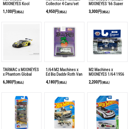
MOONEYES Kool
Collector 4 Cars/set
MOONEYES '66 Super
Kombi JP Ver.
Nova
1,100円
4,950円
3,300円
(税込)
(税込)
(税込)
TARMAC x MOONEYES
1/64 M2 Machines x
M2 Machines x
x Phantom Global
Ed Big Daddy Roth Van
MOONEYES 1/64 1956
Racing Porsche 911
Ford F-100 Truck
6,380円
4,180円
2,200円
(税込)
(税込)
(税込)
GT3 R