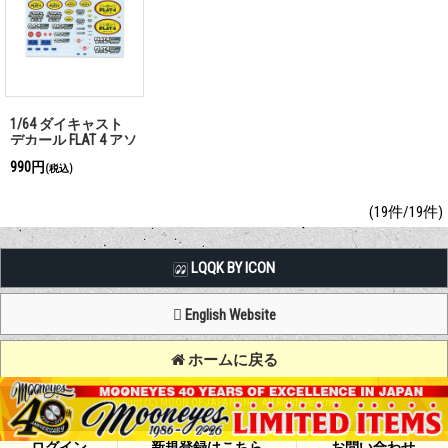
1/64 ダイキャスト
デカール FLAT 4 アソ
ート(水貼り)
990円
(税込)
(19件/19件)
LQQK BY ICON
English Website
ホームに戻る
Copyright (C) MOON OF JAPAN, INC. All Rights Reserved.
ログイン
新規登録はこちら
お問い合わせ