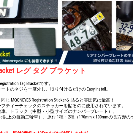
g Bracket レグ タグ ブラケット
tration Tag Bracketです。
トのネジを一度外し、取り付けるだけの Easy Install。
MQQNEYES Registration Stickerを貼ると雰囲気は最高！
ーフティーチェックのステッカーを貼るのに使用されています。
動車、トラック（中型・小型サイズのナンバープレート）、
cc以上の自動二輪車）、原付 1種・2種（170mm x 100mmの長方
。