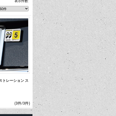
表示件数
:
レジストレーション ス
(3件/3件)