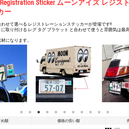
S Registration Sticker ムーンアイズ レ
カー
わせて選べる レジストレーションステッカーが登場です!!
に取り付ける レグ タグ ブラケット と合わせて使うと雰囲気は最高で
素材になります。
すめ順
価格の安い順