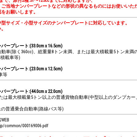
cまで、原付2種:51〜125ccまでに対応しますが、
、ご当地ナンバープレートなどの形状の異なるものにはお使いいた
認をお願いします。
中型サイズ・小型サイズのナンバープレートに対応しています。
い。
レート:(33.0cm x 16.5cm)
動車(除く360cc)、総重量8トン未満、または最大積載量5トン未
、積載車等)
レート:(23.0cm x 12.5cm)
輪車等
レート:(44.0cm x 22.0cm)
たは最大積載量5トン以上の普通貨物自動車(中型以上のダンプカー
上の普通乗合自動車(路線バス等)
WEB
o.jp/common/000169006.pdf