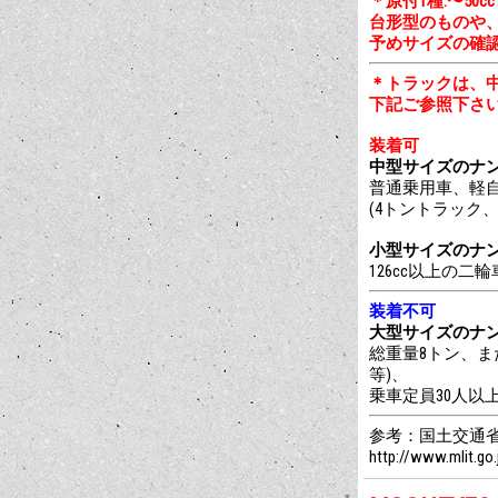
＊原付1種:〜50c
台形型のものや
予めサイズの確
＊トラックは、
下記ご参照下さ
装着可
中型サイズのナンバープ
普通乗用車、軽自
(4トントラック
小型サイズのナンバープ
126cc以上の二
装着不可
大型サイズのナンバープ
総重量8トン、ま
等)、
乗車定員30人以
参考：国土交通省
http://www.mlit.g