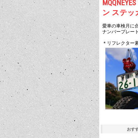
MQQNEYE
ン ステッ
愛車の車検月に合
ナンバープレート
＊リフレクター
おす