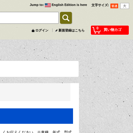
Jump to
:
English Edition is here
文字サイズ
:
0
買い物カゴ
ログイン
新規登録はこちら
しくお伝えください。※車種、年式、型式