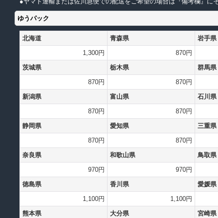
●ヤマト運輸または佐川急便での配送をご希望の場合は『備考欄』にそ
ゆうパック
北海道
青森県
岩手県
1,300円
870円
茨城県
栃木県
群馬県
870円
870円
新潟県
富山県
石川県
870円
870円
静岡県
愛知県
三重県
870円
870円
奈良県
和歌山県
鳥取県
970円
970円
徳島県
香川県
愛媛県
1,100円
1,100円
熊本県
大分県
宮崎県