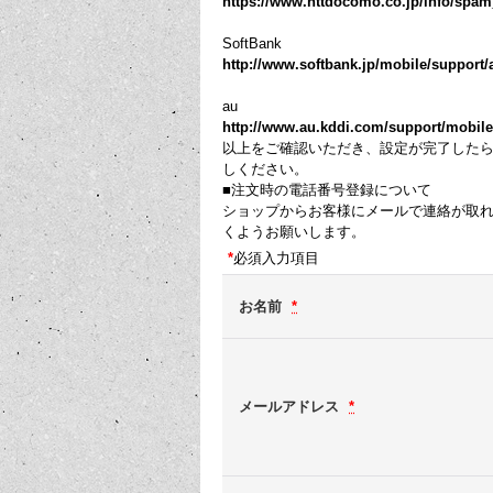
https://www.nttdocomo.co.jp/info/spa
SoftBank
http://www.softbank.jp/mobile/support/a
au
http://www.au.kddi.com/support/mobile/tr
以上をご確認いただき、設定が完了した
しください。
■注文時の電話番号登録について
ショップからお客様にメールで連絡が取
くようお願いします。
*
必須入力項目
お名前
*
メールアドレス
*