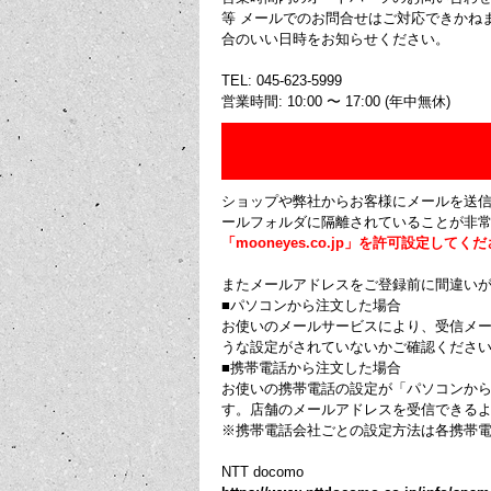
等 メールでのお問合せはご対応できかね
合のいい日時をお知らせください。
TEL: 045-623-5999
営業時間: 10:00 〜 17:00 (年中無休)
ショップや弊社からお客様にメールを送
ールフォルダに隔離されていることが非
「mooneyes.co.jp」を許可設定してく
またメールアドレスをご登録前に間違い
■パソコンから注文した場合
お使いのメールサービスにより、受信メ
うな設定がされていないかご確認ください
■携帯電話から注文した場合
お使いの携帯電話の設定が「パソコンか
す。店舗のメールアドレスを受信できる
※携帯電話会社ごとの設定方法は各携帯
NTT docomo