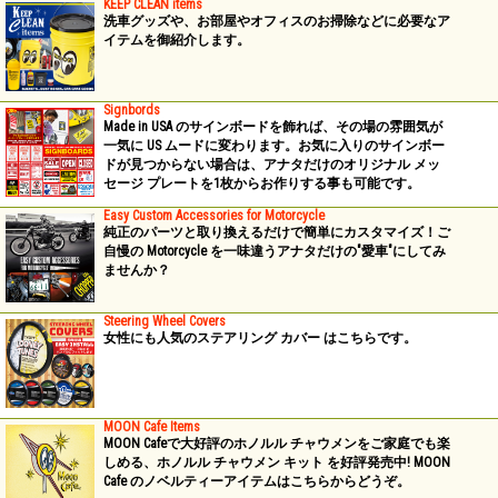
KEEP CLEAN items
洗車グッズや、お部屋やオフィスのお掃除などに必要なア
イテムを御紹介します。
Signbords
Made in USA のサインボードを飾れば、その場の雰囲気が
一気に US ムードに変わります。お気に入りのサインボー
ドが見つからない場合は、アナタだけのオリジナル メッ
セージ プレートを1枚からお作りする事も可能です。
Easy Custom Accessories for Motorcycle
純正のパーツと取り換えるだけで簡単にカスタマイズ！ご
自慢の Motorcycle を一味違うアナタだけの"愛車"にしてみ
ませんか？
Steering Wheel Covers
女性にも人気のステアリング カバー はこちらです。
MOON Cafe Items
MOON Cafeで大好評のホノルル チャウメンをご家庭でも楽
しめる、ホノルル チャウメン キット を好評発売中! MOON
Cafe のノベルティーアイテムはこちらからどうぞ。