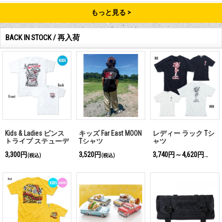
もっと見る
BACK IN STOCK / 再入荷
Kids & Ladies ピンス
キッズ Far East MOON
レディー ラック Tシ
トライプ ステューデ
Tシャツ
ャツ
ィオ Tシャツ
3,300円
3,520円
3,740円～4,620円
(税込)
(税込)
(税込)