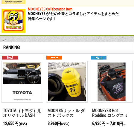
MOONEYES Collaboration Item
MOONEYES が 他の企業とコラボしたアイテムをまとめた
特集ページです！
RANKING
TOYOTA（トヨタ）用
MOON 35リットル ダ
MOONEYES Hot
オリジナル DASH
スト ボックス
Rodding ロングスリ
MAT (ダッシュマッ
ーブ Tシャツ
12,650円
3,960円
6,930円～7,810円
(税込)
(税込)
(税込)
ト)