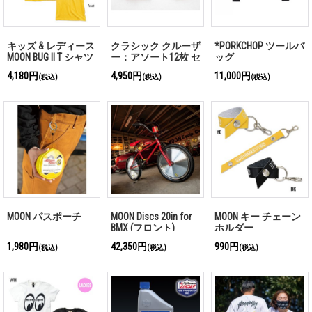
キッズ & レディース
クラシック クルーザ
*PORKCHOP ツールバ
MOON BUG II T シャツ
ー：アソート12枚 セ
ッグ
ット
4,180円
4,950円
11,000円
(税込)
(税込)
(税込)
MOON パスポーチ
MOON Discs 20in for
MOON キー チェーン
BMX (フロント)
ホルダー
1,980円
42,350円
990円
(税込)
(税込)
(税込)