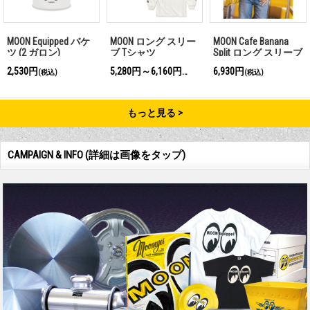
MOON Equipped バケ
MOON ロング スリー
MOON Cafe Banana
ツ (2 ガロン)
ブ Tシャツ
Split ロング スリーブ
Tシャツ
2,530円
5,280円～6,160円
6,930円
(税込)
(税込)
(税込)
もっと見る
CAMPAIGN & INFO (詳細は画像をタップ)