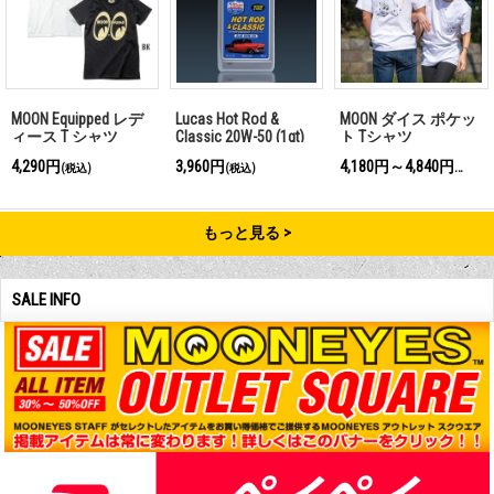
MOON Equipped レデ
Lucas Hot Rod &
MOON ダイス ポケッ
ィース T シャツ
Classic 20W-50 (1qt)
ト Tシャツ
4,290円
3,960円
4,180円～4,840円
(税込)
(税込)
(税込)
もっと見る
SALE INFO