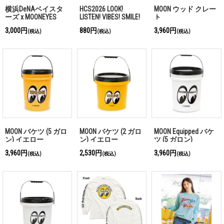
横浜DeNAベイスタ
HCS2026 LOOK!
MOON ウッド クレー
ーズ x MOONEYES
LISTEN! VIBES! SMILE!
ト
2026 フェイス タオ
キーリング
3,000円
880円
3,960円
(税込)
(税込)
(税込)
ル
MOON バケツ (5 ガロ
MOON バケツ (2 ガロ
MOON Equipped バケ
ン) イエロー
ン) イエロー
ツ (5 ガロン)
3,960円
2,530円
3,960円
(税込)
(税込)
(税込)