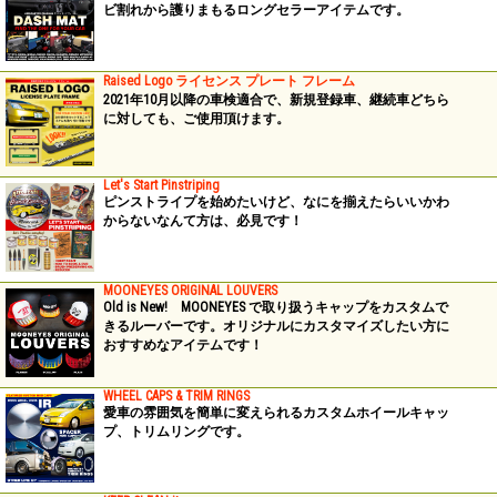
ビ割れから護りまもるロングセラーアイテムです。
Raised Logo ライセンス プレート フレーム
2021年10月以降の車検適合で、新規登録車、継続車どちら
に対しても、ご使用頂けます。
Let's Start Pinstriping
ピンストライプを始めたいけど、なにを揃えたらいいかわ
からないなんて方は、必見です！
MOONEYES ORIGINAL LOUVERS
Old is New! MOONEYES で取り扱うキャップをカスタムで
きるルーバーです。オリジナルにカスタマイズしたい方に
おすすめなアイテムです！
WHEEL CAPS & TRIM RINGS
愛車の雰囲気を簡単に変えられるカスタムホイールキャッ
プ、トリムリングです。