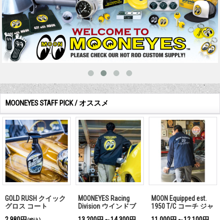
MOONEYES STAFF PICK / オススメ
GOLD RUSH クイック
MOONEYES Racing
MOON Equipped est.
グロス コート
Division ウインドブ
1950 T/C コーチ ジャ
レーカー
ケット
2,980円
13,200円～14,300円
11,000円～12,100円