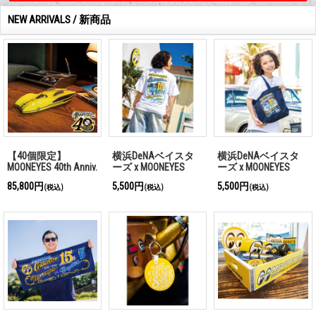
NEW ARRIVALS / 新商品
【40個限定】
横浜DeNAベイスタ
横浜DeNAベイスタ
MOONEYES 40th Anniv.
ーズ x MOONEYES
ーズ x MOONEYES
MOONLINER 1/25 スケ
2026 Tシャツ
2026 トート バッグ
85,800円
5,500円
5,500円
(税込)
(税込)
(税込)
ール レジン モデル