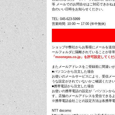
等 メールでのお問合せはご対応できかね
合のいい日時をお知らせください。
TEL: 045-623-5999
営業時間: 10:00 〜 17:00 (年中無休)
ショップや弊社からお客様にメールを送
ールフォルダに隔離されていることが非
「mooneyes.co.jp」を許可設定してく
またメールアドレスをご登録前に間違い
■パソコンから注文した場合
お使いのメールサービスにより、受信メ
うな設定がされていないかご確認ください
■携帯電話から注文した場合
お使いの携帯電話の設定が「パソコンか
す。店舗のメールアドレスを受信できる
※携帯電話会社ごとの設定方法は各携帯
NTT docomo