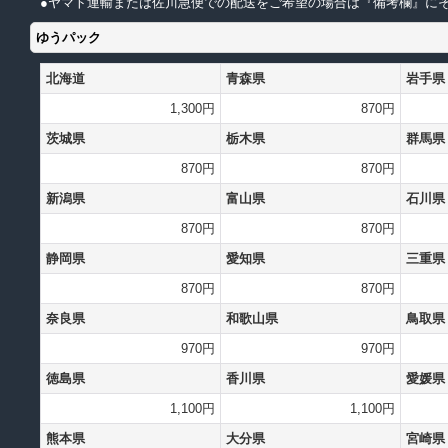
●ヤマト運輸または佐川急便での配送をご希望の場合は『備考欄』にそ
ゆうパック
北海道
青森県
岩手県
1,300円
870円
茨城県
栃木県
群馬県
870円
870円
新潟県
富山県
石川県
870円
870円
静岡県
愛知県
三重県
870円
870円
奈良県
和歌山県
鳥取県
970円
970円
徳島県
香川県
愛媛県
1,100円
1,100円
熊本県
大分県
宮崎県