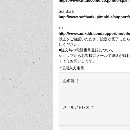
https://www.nttdocomo.co.jp/info/spa
SoftBank
http://www.softbank.jp/mobile/support/a
au
http://www.au.kddi.com/support/mobile/tr
以上をご確認いただき、設定が完了した
しください。
■注文時の電話番号登録について
ショップからお客様にメールで連絡が取
くようお願いします。
*
必須入力項目
お名前
*
メールアドレス
*