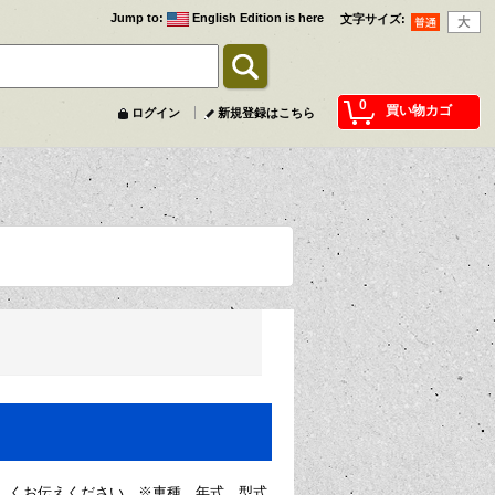
Jump to
:
English Edition is here
文字サイズ
:
0
買い物カゴ
ログイン
新規登録はこちら
しくお伝えください。※車種、年式、型式