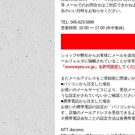
等 メールでのお問合せはご対応できかね
合のいい日時をお知らせください。
TEL: 045-623-5999
営業時間: 10:00 〜 17:00 (年中無休)
ショップや弊社からお客様にメールを送
ールフォルダに隔離されていることが非
「mooneyes.co.jp」を許可設定してく
またメールアドレスをご登録前に間違い
■パソコンから注文した場合
お使いのメールサービスにより、受信メ
うな設定がされていないかご確認ください
■携帯電話から注文した場合
お使いの携帯電話の設定が「パソコンか
す。店舗のメールアドレスを受信できる
※携帯電話会社ごとの設定方法は各携帯
NTT docomo