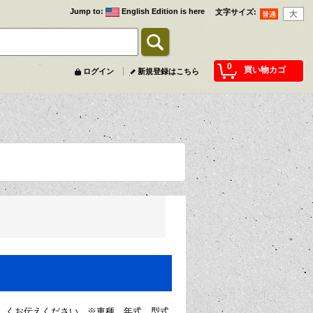
Jump to
:
English Edition is here
文字サイズ
:
0
買い物カゴ
ログイン
新規登録はこちら
しくお伝えください。※車種、年式、型式