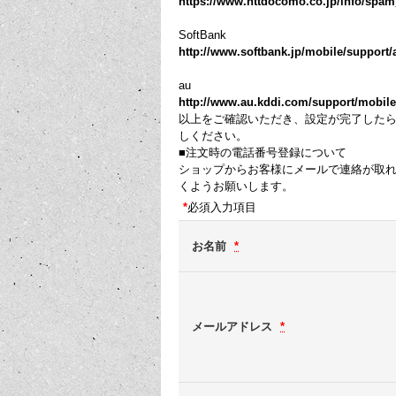
https://www.nttdocomo.co.jp/info/spa
SoftBank
http://www.softbank.jp/mobile/support/a
au
http://www.au.kddi.com/support/mobile/tr
以上をご確認いただき、設定が完了した
しください。
■注文時の電話番号登録について
ショップからお客様にメールで連絡が取
くようお願いします。
*
必須入力項目
お名前
*
メールアドレス
*