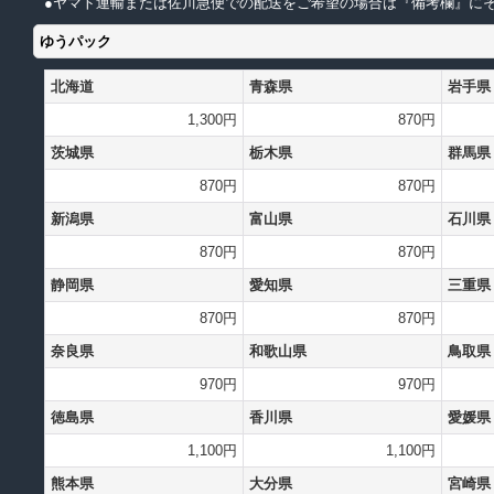
●ヤマト運輸または佐川急便での配送をご希望の場合は『備考欄』にそ
ゆうパック
北海道
青森県
岩手県
1,300円
870円
茨城県
栃木県
群馬県
870円
870円
新潟県
富山県
石川県
870円
870円
静岡県
愛知県
三重県
870円
870円
奈良県
和歌山県
鳥取県
970円
970円
徳島県
香川県
愛媛県
1,100円
1,100円
熊本県
大分県
宮崎県