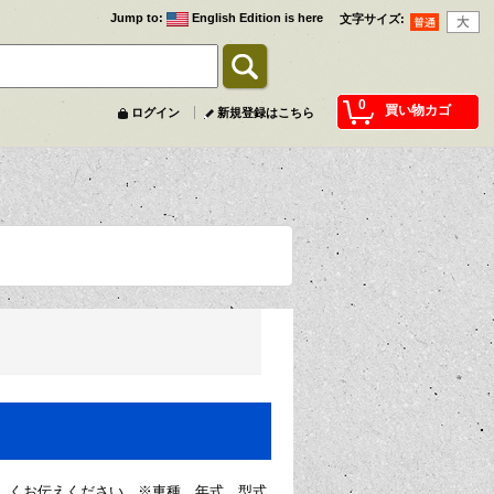
Jump to
:
English Edition is here
文字サイズ
:
0
買い物カゴ
ログイン
新規登録はこちら
しくお伝えください。※車種、年式、型式