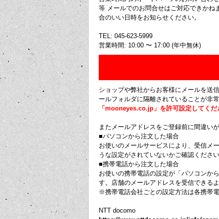
等 メールでのお問合せはご対応できかね
合のいい日時をお知らせください。
TEL: 045-623-5999
営業時間: 10:00 〜 17:00 (年中無休)
ショップや弊社からお客様にメールを送
ールフォルダに隔離されていることが非
「mooneyes.co.jp」を許可設定してく
またメールアドレスをご登録前に間違い
■パソコンから注文した場合
お使いのメールサービスにより、受信メ
うな設定がされていないかご確認ください
■携帯電話から注文した場合
お使いの携帯電話の設定が「パソコンか
す。店舗のメールアドレスを受信できる
※携帯電話会社ごとの設定方法は各携帯
NTT docomo