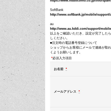
https://www.nttdocomo.co.jp/info/spa
SoftBank
http://www.softbank.jp/mobile/support/a
au
http://www.au.kddi.com/support/mobile/tr
以上をご確認いただき、設定が完了した
しください。
■注文時の電話番号登録について
ショップからお客様にメールで連絡が取
くようお願いします。
*
必須入力項目
お名前
*
メールアドレス
*