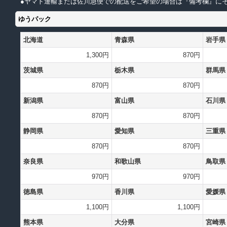
●ヤマト運輸または佐川急便での配送をご希望の場合は『備考欄』にそ
ゆうパック
北海道
青森県
岩手県
1,300円
870円
茨城県
栃木県
群馬県
870円
870円
新潟県
富山県
石川県
870円
870円
静岡県
愛知県
三重県
870円
870円
奈良県
和歌山県
鳥取県
970円
970円
徳島県
香川県
愛媛県
1,100円
1,100円
熊本県
大分県
宮崎県