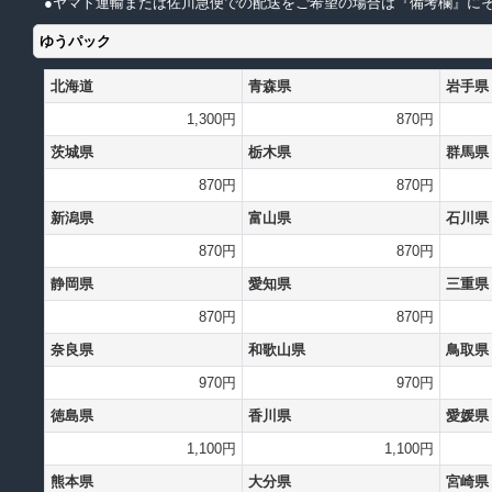
●ヤマト運輸または佐川急便での配送をご希望の場合は『備考欄』にそ
ゆうパック
北海道
青森県
岩手県
1,300円
870円
茨城県
栃木県
群馬県
870円
870円
新潟県
富山県
石川県
870円
870円
静岡県
愛知県
三重県
870円
870円
奈良県
和歌山県
鳥取県
970円
970円
徳島県
香川県
愛媛県
1,100円
1,100円
熊本県
大分県
宮崎県