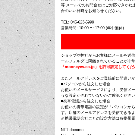
等 メールでのお問合せはご対応できかね
合のいい日時をお知らせください。
TEL: 045-623-5999
営業時間: 10:00 〜 17:00 (年中無休)
ショップや弊社からお客様にメールを送
ールフォルダに隔離されていることが非
「mooneyes.co.jp」を許可設定してく
またメールアドレスをご登録前に間違い
■パソコンから注文した場合
お使いのメールサービスにより、受信メ
うな設定がされていないかご確認ください
■携帯電話から注文した場合
お使いの携帯電話の設定が「パソコンか
す。店舗のメールアドレスを受信できる
※携帯電話会社ごとの設定方法は各携帯
NTT docomo