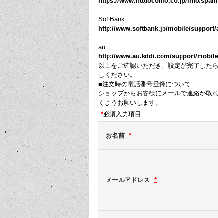
https://www.nttdocomo.co.jp/info/spa
SoftBank
http://www.softbank.jp/mobile/support/a
au
http://www.au.kddi.com/support/mobile/tr
以上をご確認いただき、設定が完了した
しください。
■注文時の電話番号登録について
ショップからお客様にメールで連絡が取
くようお願いします。
*
必須入力項目
お名前
*
メールアドレス
*