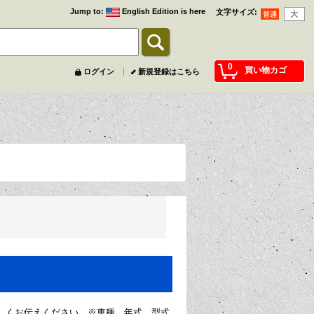
Jump to
:
English Edition is here
文字サイズ
:
0
買い物カゴ
ログイン
新規登録はこちら
しくお伝えください。※車種、年式、型式