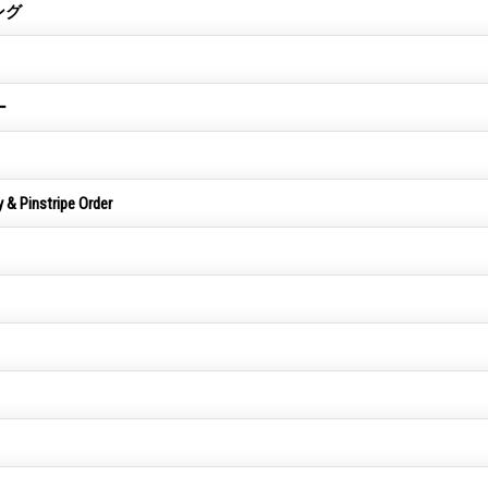
ング
ー
instripe Order