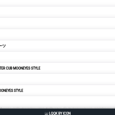
ーツ
TER CUB MOONEYES STYLE
OONEYES STYLE
LQQK BY ICON