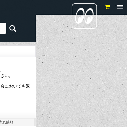
す。
ださい。
場合においても返
売れ筋順