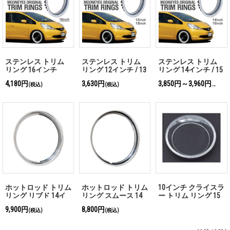
ステンレス トリム
ステンレス トリム
ステンレス トリム
リング 16インチ
リング 12インチ / 13
リング 14インチ / 15
インチ
インチ
4,180円
3,630円
3,850円～3,960円
(税込)
(税込)
(税込)
ホットロッド トリム
ホットロッド トリム
10インチ クライスラ
リング リブド 14イ
リング スムース 14
ー トリム リング 15
ンチ / 15インチ / 16
インチ / 15インチ /
インチ 「お問い合わ
9,900円
8,800円
(税込)
(税込)
インチ
16インチ
せください」