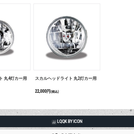
 丸4灯カー用
スカルヘッドライト 丸2灯カー用
22,000円
(税込)
LQQK BY ICON