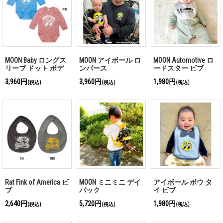
MOON Baby ロングス
MOON アイボール ロ
MOON Automotive ロ
リーブ ドット ボデ
ンパース
ードスター ビブ
ィスーツ
3,960円
3,960円
1,980円
(税込)
(税込)
(税込)
Rat Fink of America ビ
MOON ミニミニ デイ
アイボール ボウ タ
ブ
パック
イ ビブ
2,640円
5,720円
1,980円
(税込)
(税込)
(税込)