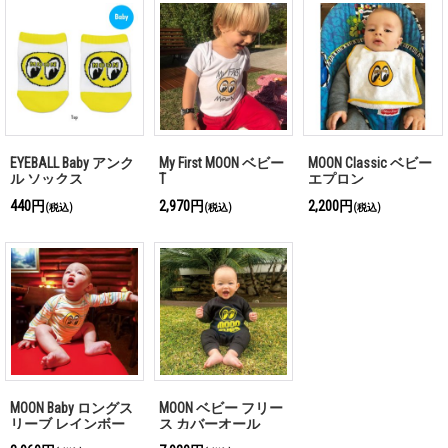
EYEBALL Baby アンク
My First MOON ベビー
MOON Classic ベビー
ル ソックス
T
エプロン
440円
2,970円
2,200円
(税込)
(税込)
(税込)
MOON Baby ロングス
MOON ベビー フリー
リーブ レインボー
ス カバーオール
ボディスーツ