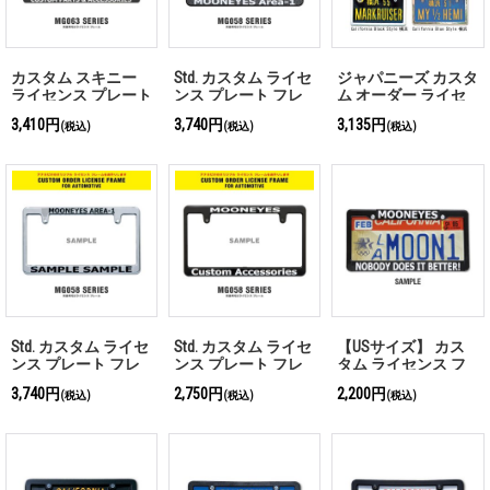
カスタム スキニー
Std. カスタム ライセ
ジャパニーズ カスタ
ライセンス プレート
ンス プレート フレ
ム オーダー ライセ
フレーム 【〜19枚ま
ーム カーボン ファ
ンス プレート
3,410円
3,740円
3,135円
(税込)
(税込)
(税込)
で カッティングシー
イバー ルック
ト対応】
【MG058】
Std. カスタム ライセ
Std. カスタム ライセ
【USサイズ】 カス
ンス プレート フレ
ンス プレート フレ
タム ライセンス フ
ーム クローム
ーム ブラック
レーム USサイズ ブ
3,740円
2,750円
2,200円
(税込)
(税込)
(税込)
【MG058】
【MG058】
ラック