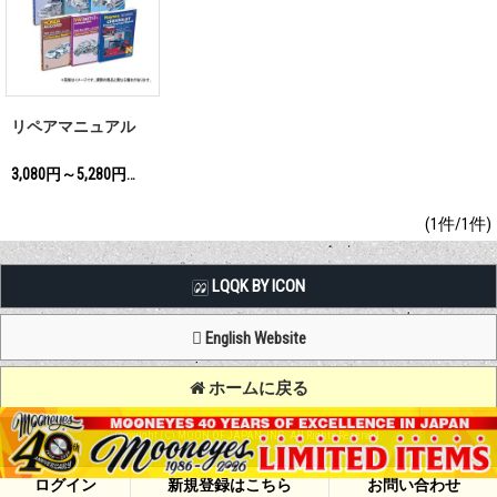
リペアマニュアル
3,080円～5,280円
(税込)
(1件/1件)
LQQK BY ICON
English Website
ホームに戻る
Copyright (C) MOON OF JAPAN, INC. All Rights Reserved.
ログイン
新規登録はこちら
お問い合わせ