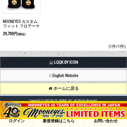
MOONEYES カスタム
フィット フロアーマ
ット ニュービートル
29,700円
(税込)
（ブラック）
(1件/1件)
LQQK BY ICON
English Website
ホームに戻る
Copyright (C) MOON OF JAPAN, INC. All Rights Reserved.
ログイン
新規登録はこちら
お問い合わせ