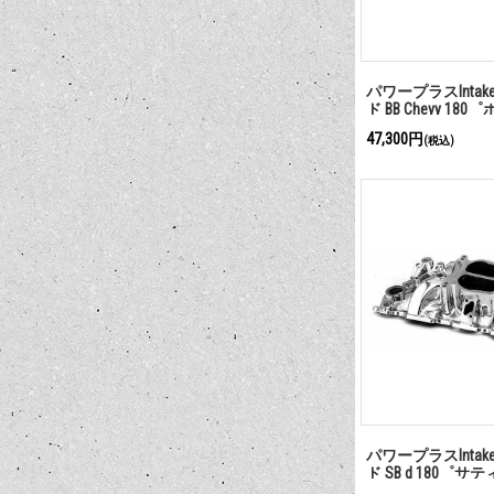
パワープラスInta
ド BB Chevy 18
47,300円
(税込)
パワープラスInta
ド SB d 180゜サ