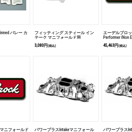
inned バレー カ
フィッティング スティール イン
エーデルブロッ
テーク マニフォールド用
Performer (Non 
3,080円
45,463円
(税込)
(税込)
 マニフォールド
パワープラスIntakeマニフォール
パワープラスIn