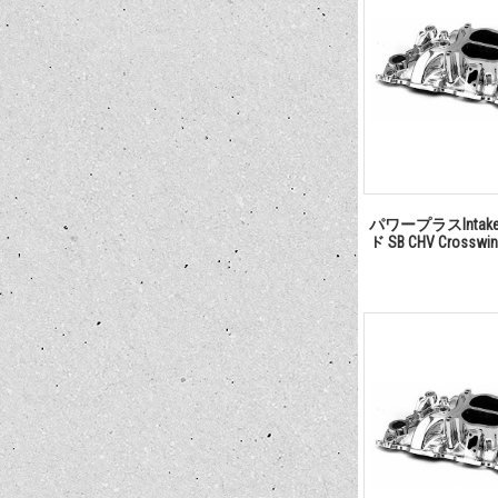
パワープラスInta
ド SB CHV Cross