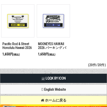
Pacific Rod & Street
MOONEYES HAWAII
Honolulu Hawaii 2026
2026 パーキング パ
パーキング パーミッ
ーミット ウィンドウ
1,650円
1,650円
(税込)
(税込)
ト ウィンドウ ステ
ステッカー
ッカー
(20件/20件)
LQQK BY ICON
English Website
ホームに戻る