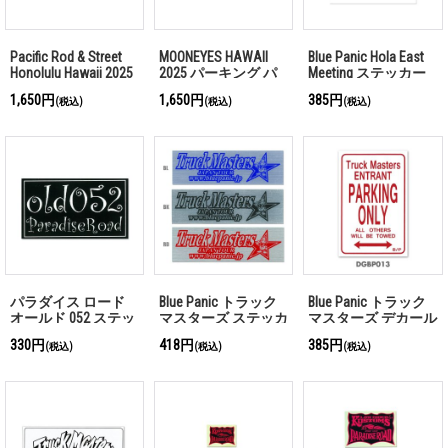
Pacific Rod & Street
MOONEYES HAWAII
Blue Panic Hola East
Honolulu Hawaii 2025
2025 パーキング パ
Meeting ステッカー
パーキング パーミッ
ーミット ウィンドウ
1,650円
1,650円
385円
(税込)
(税込)
(税込)
ト ウィンドウ ステ
ステッカー
ッカー
パラダイス ロード
Blue Panic トラック
Blue Panic トラック
オールド 052 ステッ
マスターズ ステッカ
マスターズ デカール
カー
ー
Parking Only
330円
418円
385円
(税込)
(税込)
(税込)