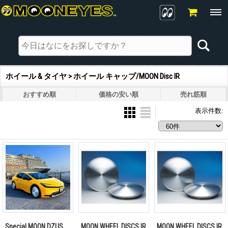
ホイール & タイヤ > ホイール キャップ/MOON Disc IR
おすすめ順
価格の安い順
売れ筋順
表示件数
:
Special MOON DZUS
MOON WHEEL DISCS IR
MOON WHEEL DISCS IR