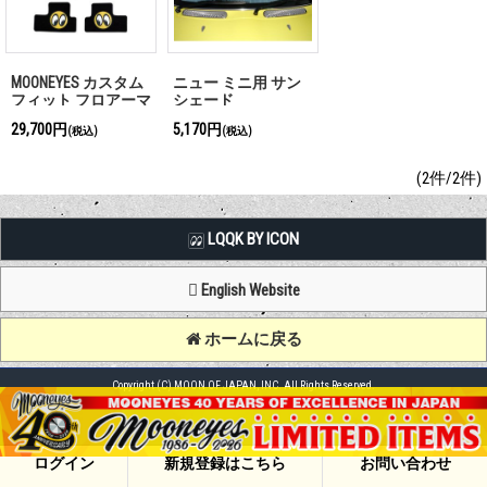
MOONEYES カスタム
ニュー ミニ用 サン
フィット フロアーマ
シェード
ット ニューミニ
29,700円
5,170円
(税込)
(税込)
(2件/2件)
LQQK BY ICON
English Website
ホームに戻る
Copyright (C) MOON OF JAPAN, INC. All Rights Reserved.
ログイン
新規登録はこちら
お問い合わせ