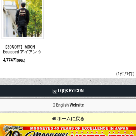
【30%OFF】MOON
Equipped アイアン ク
ロス ライン ロング
4,774円
(税込)
スリーブ Tシャツ
(1件/1件)
LQQK BY ICON
English Website
ホームに戻る
Copyright (C) MOON OF JAPAN, INC. All Rights Reserved.