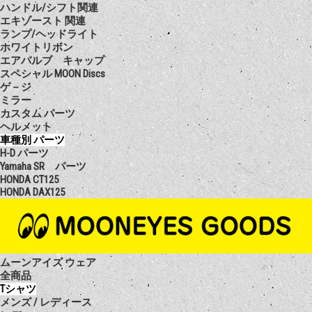
ハンドル/シフト関連
エキゾースト 関連
ランプ/ヘッドライト
ホワイトリボン
エアバルブ キャップ
スペシャル MOON Discs
ゲ－ジ
ミラー
カスタム パーツ
ヘルメット
車種別 パーツ
H-D パーツ
Yamaha SR パーツ
HONDA CT125
HONDA DAX125
ムーンアイズ ウェア
全商品
Tシャツ
メンズ / レディース