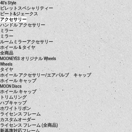
40's Style
ビレットスペシャリティー
ピート&ジェークス
アクセサリー
ハンドル アクセサリー
ミラー
ミラー
ルームミラーアクセサリー
ホイール & タイヤ
全商品
MOONEYES オリジナル Wheels
Wheels
タイヤ
ホイール アクセサリー/エアバルブ キャップ
ホイール キャップ
MOON Discs
ホイール キャップ
トリムリング
ハブキャップ
ホワイトリボン
ライセンス フレーム
カスタムオーダー
ライセンス フレーム (全商品)
新基準対応フレーム