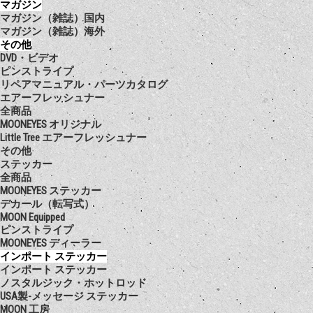
マガジン
マガジン（雑誌）国内
マガジン（雑誌）海外
その他
DVD・ビデオ
ピンストライプ
リペアマニュアル・パーツカタログ
エアーフレッシュナー
全商品
MOONEYES オリジナル
Little Tree エアーフレッシュナー
その他
ステッカー
全商品
MOONEYES ステッカー
デカール（転写式）
MOON Equipped
ピンストライプ
MOONEYES ディーラー
インポート ステッカー
インポート ステッカー
ノスタルジック・ホットロッド
USA製-メッセージ ステッカー
MOON 工房