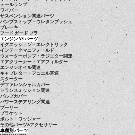
テールランプ
ワイパー
サスペンション関連パーツ
バンプストップ・ウレタンブッシュ
ブレーキ
フード ガード ブラ
エンジン V8 パーツ
イグニッション・エレクトリック
インテークマニフォールド
ウォーターポンプ・ラジエター関連
エアクリーナー・エアフィルター
エンジンオイル関連
キャブレター・フュエル関連
スターター
デファレンシャルカバー
トランスミッション関連
バルブカバー
パワーステアリング関連
プーリー
ブラケット
ボルト・ワッシャー
その他パーツ&アクセサリー
車種別 パーツ