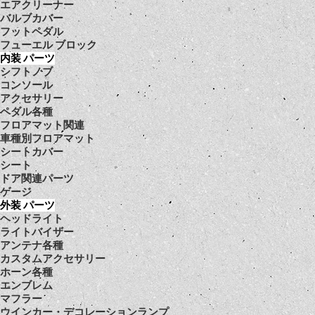
エアクリーナー
バルブカバー
フットペダル
フューエル ブロック
内装 パーツ
シフトノブ
コンソール
アクセサリー
ペダル各種
フロアマット関連
車種別フロアマット
シートカバー
シート
ドア関連パーツ
ゲージ
外装 パーツ
ヘッドライト
ライトバイザー
アンテナ各種
カスタムアクセサリー
ホーン各種
エンブレム
マフラー
ウインカー・デコレーションランプ