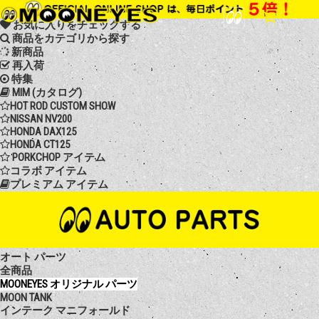
お気に入りをチェックする
商品をカテゴリから探す
新商品
再入荷
特集
MIM (カタログ)
HOT ROD CUSTOM SHOW
NISSAN NV200
HONDA DAX125
HONDA CT125
PORKCHOP アイテム
コラボ アイテム
プレミアム アイテム
オート パーツ
全商品
MOONEYES オリジナル パーツ
MOON TANK
インテーク マニフォールド