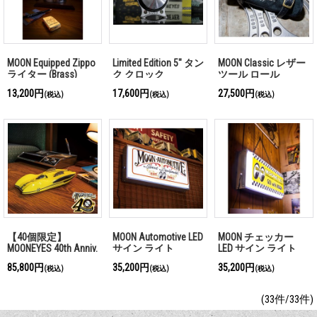
MOON Equipped Zippo
Limited Edition 5" タン
MOON Classic レザー
ライター (Brass)
ク クロック
ツール ロール
13,200円
17,600円
27,500円
(税込)
(税込)
(税込)
【40個限定】
MOON Automotive LED
MOON チェッカー
MOONEYES 40th Anniv.
サイン ライト
LED サイン ライト
MOONLINER 1/25 スケ
85,800円
35,200円
35,200円
(税込)
(税込)
(税込)
ール レジン モデル
(33件/33件)