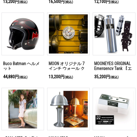
13,200円
16,500円
12,100円
(税込)
(税込)
(税込)
Buco Batman ヘルメ
MOON オリジナル 7
MOONEYES ORIGINAL
ット
インチ ウォール ク
Emergency Tank 【エ
ロック
マージェンシータン
44,880円
13,200円
35,200円
(税込)
(税込)
(税込)
ク】