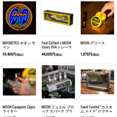
MOONEYES ネオン サ
Fast Elefant x MOON
MOON グリース
イン
Volvo FH4 トレーラ
59,400円
44,000円
1,870円
(税込)
(税込)
(税込)
MOON Equipped Zippo
MOON フュエル ブロ
Sand Casted "カスタ
ライター
ック スパーク プラ
ム メイド" ピクチャ
グ スタンド
ー フレーム