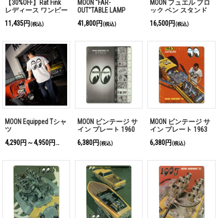
【30%OFF】Rat Fink
MOON "FAR-
MOON フュエル ブロ
レディース ワンピー
OUT"TABLE LAMP
ック ペン スタンド
ス
11,435円
41,800円
16,500円
(税込)
(税込)
(税込)
MOON Equipped Tシャ
MOON ビンテージ サ
MOON ビンテージ サ
ツ
イン プレート 1960
イン プレート 1963
年 Front Cover
年 Front Cover
4,290円～4,950円
6,380円
6,380円
(税込)
(税込)
(税込)