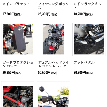
メイン ブラケット
フィッシング ボック
ミドル ラック キッ
ス
ト
17,600円
25,300円
18,700円
(税込)
(税込)
(税込)
ガード プロテクショ
デュアル ヘッドライ
フット ペダル
ン バンパー
ト フロント ラック
キット
20,350円
50,600円
30,800円
(税込)
(税込)
(税込)