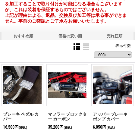
を加工することで取り付けが可能になる場合もございます
が、これは装着を保証するものではございません。
上記が理由による、返品、交換及び加工等は承る事ができま
せん。事前のご確認とご了承をお願いいたします。
おすすめ順
価格の安い順
売れ筋順
表示件数
:
ブレーキ ペダル カ
マフラー プロテクタ
アッパー ブレーキ
バー
ー カーボン
ポンプ カバー
16,500円
35,200円
6,050円
(税込)
(税込)
(税込)