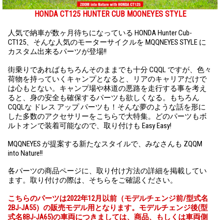
HONDA CT125 HUNTER CUB MOONEYES STYLE
人気で納車が数ヶ月待ちになっている HONDA Hunter Cub-
CT125、そんな人気のモーターサイクルを MQQNEYES STYLE に
カスタム出来るパーツが登場!!
街乗りであればもちろんそのままでも十分 CQQL ですが、色々
荷物を持っていくキャンプとなると、リアのキャリアだけで
は心もとない。キャンプ場や林道の悪路を走行する事を考え
ると、身の安全も確保するパーツも欲しくなる。もちろん
CQQLな ドレス アップ パーツも！そんな夢のような話を形に
した多数のアクセサリーをこちらで大特集。どのパーツもボ
ルトオンで装着可能なので、取り付けも Easy Easy!
MQQNEYES が提案する新たなスタイルで、みなさんも ZQQM
into Nature!!
各パーツの商品ページに、取り付け方法の詳細を掲載してい
ます。取り付けの際は、そちらをご確認ください。
こちらのパーツは2022年12月以前（モデルチェンジ前/型式名
2BJ-JA55）の販売モデル用となります。モデルチェンジ後(型
式名8BJ-JA65)の車両につきましては、商品、もしくは車両側