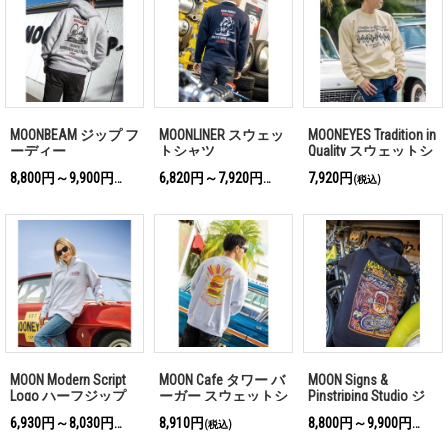
MOONBEAM ジップ フ
MOONLINER スウェッ
MOONEYES Tradition in
ーディー
トシャツ
Quality スウェットシ
ャツ
8,800円～9,900円
6,820円～7,920円
7,920円
(税込)
(税込)
(税込)
MOON Modern Script
MOON Cafe タワー バ
MOON Signs &
Logo ハーフジップ
ーガー スウェットシ
Pinstriping Studio ジ
スウェットシャツ
ャツ
ップ フーディー
6,930円～8,030円
8,910円
8,800円～9,900円
(税込)
(税込)
(税込)