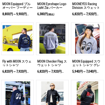
MOON Equipped プル
MOON Eyeshape Logo
MOONEYES Racing
オーバー フーディー
Light Zip パーカー
Division スウェット
シャツ
8,800円～9,900円
6,380円
6,820円～7,920円
(税込)
(税込)
(税込)
Fly with MOON スウェ
MOON Checker Flag ス
MOON Equipped スウ
ットシャツ
ウェット シャツ
ェット シャツ グレ
ー
6,820円～7,920円
6,820円～7,920円
5,940円～7,040円
(税込)
(税込)
(税込)