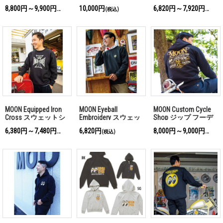
ー
ルオーバー フーディ
ーバー フーディー
8,800円～9,900円
10,000円
6,820円～7,920円
(税込)
(税込)
(税込)
ー
MOON Equipped Iron
MOON Eyeball
MOON Custom Cycle
Cross スウェットシ
Embroidery スウェッ
Shop ジップ フーデ
ャツ ブラック
トシャツ
ィー
6,380円～7,480円
6,820円
8,000円～9,000円
(税込)
(税込)
(税込)