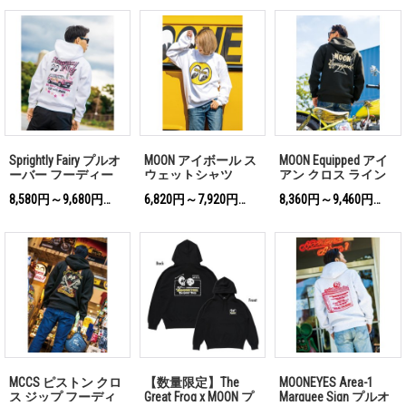
Sprightly Fairy プルオ
MOON アイボール ス
MOON Equipped アイ
ーバー フーディー
ウェットシャツ
アン クロス ライン
プルオーバー フーデ
8,580円～9,680円
6,820円～7,920円
8,360円～9,460円
(税込)
(税込)
(税込)
ィー
MCCS ピストン クロ
【数量限定】The
MOONEYES Area-1
ス ジップ フーディ
Great Frog x MOON プ
Marquee Sign プルオ