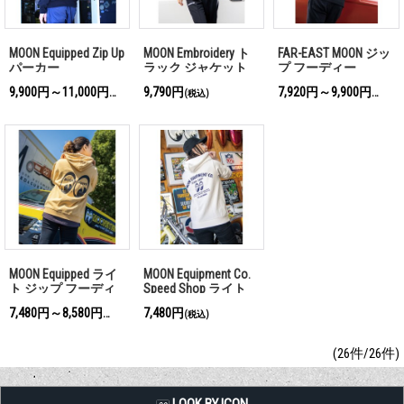
MOON Equipped Zip Up
MOON Embroidery ト
FAR-EAST MOON ジッ
パーカー
ラック ジャケット
プ フーディー
9,900円～11,000円
9,790円
7,920円～9,900円
(税込)
(税込)
(税込)
MOON Equipped ライ
MOON Equipment Co.
ト ジップ フーディ
Speed Shop ライト
ー
ジップ フーディー
7,480円～8,580円
7,480円
(税込)
(税込)
(26件/26件)