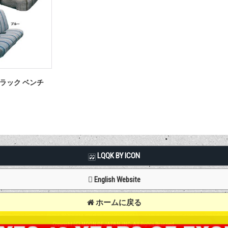
ラック ベンチ
LQQK BY ICON
English Website
ホームに戻る
Copyright (C) MOON OF JAPAN, INC. All Rights Reserved.