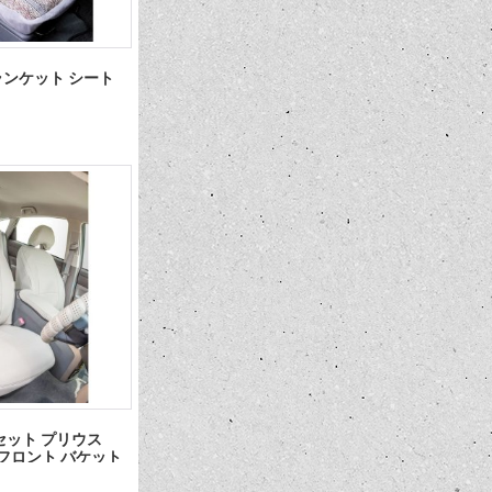
ランケット シート
セット プリウス
用 フロント バケット