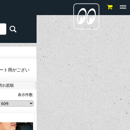
シート用がござい
売れ筋順
表示件数
: